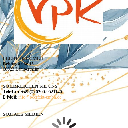
PEERFEKT GMBH
Behringstraße 15
68623 Lampertheim
SO ERREICHEN SIE UNS
Telefon:
+49 (0) 6206-9521140
E-Mail:
info@peerfekt-gmbh.de
SOZIALE MEDIEN