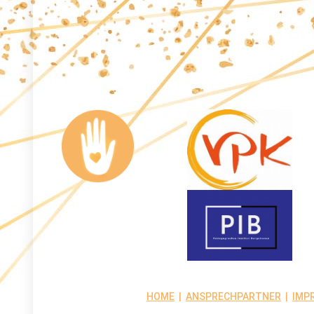
HOME
|
ANSPRECH­PARTNER
|
IMP