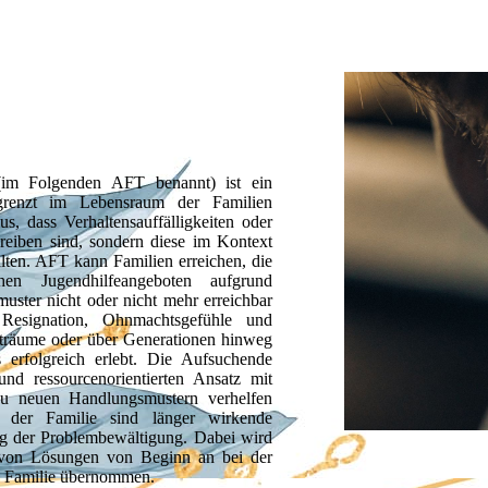
(im Folgenden AFT benannt) ist ein
begrenzt im Lebensraum der Familien
, dass Verhaltensauffälligkeiten oder
reiben sind, sondern diese im Kontext
lten. AFT kann Familien erreichen, die
hen Jugendhilfeangeboten aufgrund
uster nicht oder nicht mehr erreichbar
Resignation, Ohnmachtsgefühle und
iträume oder über Generationen hinweg
 erfolgreich erlebt. Die Aufsuchende
und ressourcenorientierten Ansatz mit
zu neuen Handlungsmustern verhelfen
der Familie sind länger wirkende
g der Problembewältigung. Dabei wird
g von Lösungen von Beginn an bei der
ie Familie übernommen.