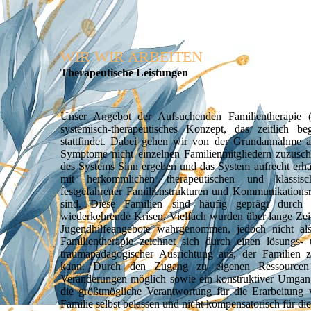
WIR WIR ARBEITEN
Therapeu­tische Leistungen
Unser Angebot der Aufsuchenden Familientherapie 
systemisch-therapeutisches Konzept, das zeitlich 
stattfindet. Dabei gehen wir von der Grundannahme aus
Symptome nicht einzelnen Familienmitgliedern zuzusch
des Systems Sinn ergeben und das System aufrecht erha
mit herkömmlichen therapeutischen und klassisc
festgefahrener Familienstrukturen und Kommunikationsm
sind. Diese Familien sind häufig geprägt durch 
wiederkehrende Krisen. Vielfach wurden über lange Ze
Jugendhilfeangebote wahrgenommen, jedoch nicht als
Familientherapie zeichnet sich durch einen lösungs- 
traumapädagogischer Ausrichtung aus, der Familien 
kann. Durch den Zugang zu eigenen Ressourcen 
Veränderungen möglich sowie ein konstruktiver Umgan
die größtmögliche Verantwortung für die Erarbeitun
Familie selbst belassen und nicht kompensatorisch für d