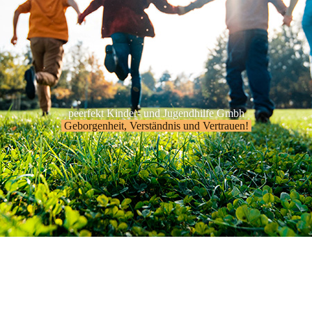
peerfekt Kinder- und Jugendhilfe Gmbh
Geborgenheit, Verständnis und Vertrauen!