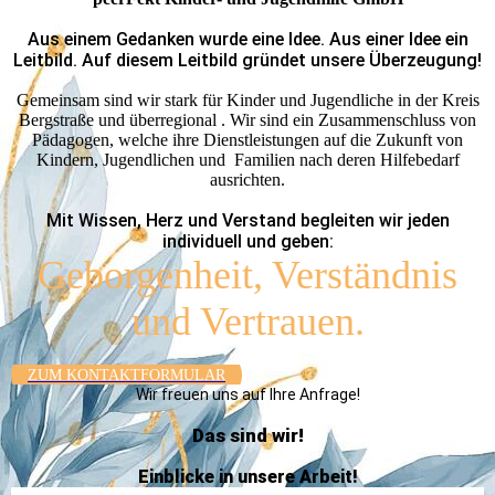
Aus einem Gedanken wurde eine Idee. Aus einer Idee ein
Leitbild. Auf diesem Leitbild gründet unsere Überzeugung!
Gemeinsam sind wir stark für Kinder und Jugendliche in der Kreis
Bergstraße und überregional . Wir sind ein Zusam­men­schluss von
Pädagogen, welche ihre Dienstleistungen auf die Zukunft von
Kindern, Jugendlichen und Familien nach deren Hilfebedarf
ausrichten.
Mit Wissen, Herz und Verstand begleiten wir jeden
individuell und geben:
Geborgenheit, Verständnis
und Vertrauen.
ZUM KONTAKT­FORMULAR
Wir freuen uns auf Ihre Anfrage!
Das sind wir!
Einblicke in unsere Arbeit!