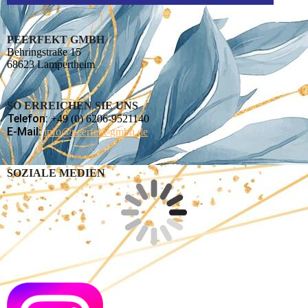
PEERFEKT GMBH
Behringstraße 15
68623 Lampertheim
SO ERREICHEN SIE UNS
Telefon:
+49 (0) 6206-9521140
E-Mail:
info@peerfekt-gmbh.de
SOZIALE MEDIEN